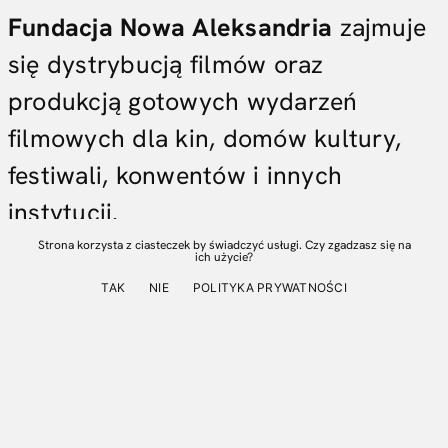
Fundacja Nowa Aleksandria
zajmuje
się dystrybucją filmów oraz
produkcją gotowych wydarzeń
filmowych dla kin, domów kultury,
festiwali, konwentów i innych
instytucji.
Strona korzysta z ciasteczek by świadczyć usługi. Czy zgadzasz się na
ich użycie?
W naszej ofercie znajdują się filmy dostępne do pojedynczych
TAK
NIE
POLITYKA PRYWATNOŚCI
pokazów, regularnego repertuaru i tras kinowych, a także
kompletne wydarzenia, które można zrealizować w swoim kinie
lub mieście. Zapewniamy licencję, materiały projekcyjne, polskie
napisy, materiały promocyjne oraz wsparcie w przygotowaniu i
komunikacji wydarzenia.
Specjalizujemy się w kinie gatunkowym i kultowym: horrorze,